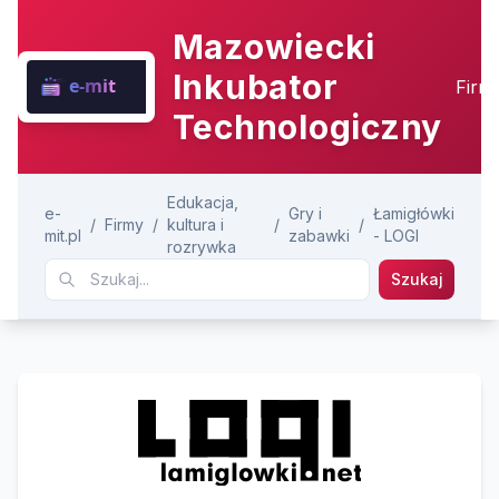
Mazowiecki
Inkubator
Firm
Technologiczny
Edukacja,
e-
Gry i
Łamigłówki
/
Firmy
/
kultura i
/
/
mit.pl
zabawki
- LOGI
rozrywka
Szukaj