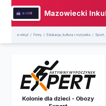
Mazowiecki Inku
e-mit.pl
/
Firmy
/
Edukacja, kultura i rozrywka
/
Sport,
Kolonie dla dzieci - Obozy