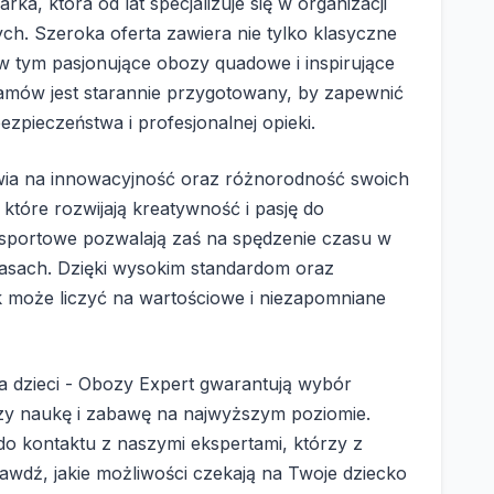
a, która od lat specjalizuje się w organizacji
h. Szeroka oferta zawiera nie tylko klasyczne
w tym pasjonujące obozy quadowe i inspirujące
mów jest starannie przygotowany, by zapewnić
pieczeństwa i profesjonalnej opieki.
awia na innowacyjność oraz różnorodność swoich
 które rozwijają kreatywność i pasję do
 sportowe pozwalają zaś na spędzenie czasu w
asach. Dzięki wysokim standardom oraz
k może liczyć na wartościowe i niezapomniane
la dzieci - Obozy Expert gwarantują wybór
zy naukę i zabawę na najwyższym poziomie.
do kontaktu z naszymi ekspertami, którzy z
awdź, jakie możliwości czekają na Twoje dziecko