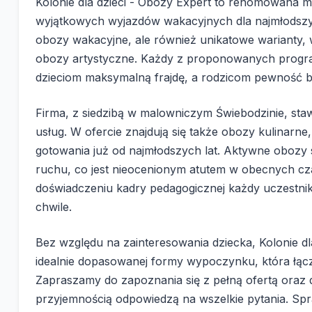
Kolonie dla dzieci - Obozy Expert to renomowana mark
wyjątkowych wyjazdów wakacyjnych dla najmłodszyc
obozy wakacyjne, ale również unikatowe warianty, 
obozy artystyczne. Każdy z proponowanych progra
dzieciom maksymalną frajdę, a rodzicom pewność bez
Firma, z siedzibą w malowniczym Świebodzinie, st
usług. W ofercie znajdują się także obozy kulinarne,
gotowania już od najmłodszych lat. Aktywne obozy
ruchu, co jest nieocenionym atutem w obecnych cz
doświadczeniu kadry pedagogicznej każdy uczestni
chwile.
Bez względu na zainteresowania dziecka, Kolonie d
idealnie dopasowanej formy wypoczynku, która łąc
Zapraszamy do zapoznania się z pełną ofertą oraz 
przyjemnością odpowiedzą na wszelkie pytania. Spr