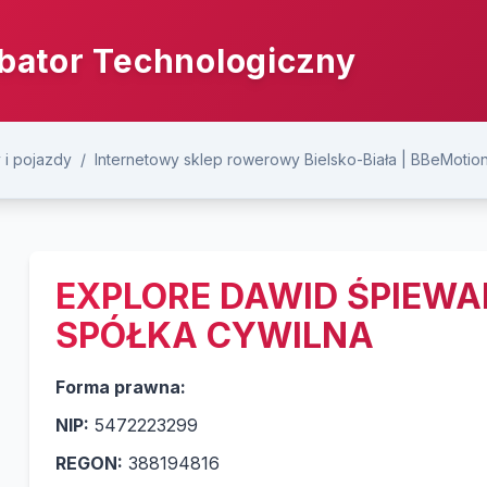
bator Technologiczny
i pojazdy
/
Internetowy sklep rowerowy Bielsko-Biała | BBeMotio
EXPLORE DAWID ŚPIEWA
SPÓŁKA CYWILNA
Forma prawna:
NIP:
5472223299
REGON:
388194816