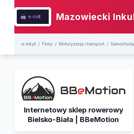
Mazowiecki Inku
e-mit.pl
/
Firmy
/
Motoryzacja i transport
/
Samochody 
Internetowy sklep rowerowy
Bielsko-Biała | BBeMotion