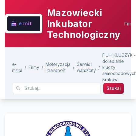
Mazowiecki
Inkubator
Firm
Technologiczny
F.U.H.KLUCZYK -
dorabianie
e-
Motoryzacja
Serwis i
/
Firmy
/
/
/
kluczy
mit.pl
i transport
warsztaty
samochodowyc
Kraków
Szukaj