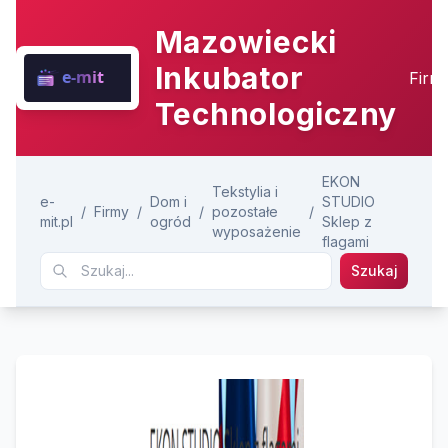
Mazowiecki
Inkubator
Firm
Technologiczny
EKON
Tekstylia i
e-
Dom i
STUDIO
/
Firmy
/
/
pozostałe
/
mit.pl
ogród
Sklep z
wyposażenie
flagami
Szukaj