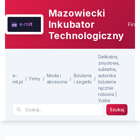
Mazowiecki
Inkubator
Firm
Technologiczny
Delikatna,
zmysłowa,
subtelna,
e-
Moda i
Biżuteria
autorska
/
Firmy
/
/
/
mit.pl
akcesoria
i zegarki
biżuteria
ręcznie
robiona |
Vulée
Szukaj