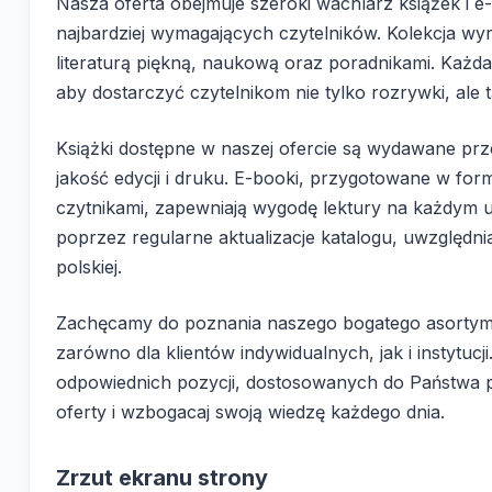
Nasza oferta obejmuje szeroki wachlarz książek i 
najbardziej wymagających czytelników. Kolekcja wy
literaturą piękną, naukową oraz poradnikami. Każd
aby dostarczyć czytelnikom nie tylko rozrywki, ale
Książki dostępne w naszej ofercie są wydawane p
jakość edycji i druku. E-booki, przygotowane w for
czytnikami, zapewniają wygodę lektury na każdym 
poprzez regularne aktualizacje katalogu, uwzględniaj
polskiej.
Zachęcamy do poznania naszego bogatego asortymen
zarówno dla klientów indywidualnych, jak i instytu
odpowiednich pozycji, dostosowanych do Państwa po
oferty i wzbogacaj swoją wiedzę każdego dnia.
Zrzut ekranu strony