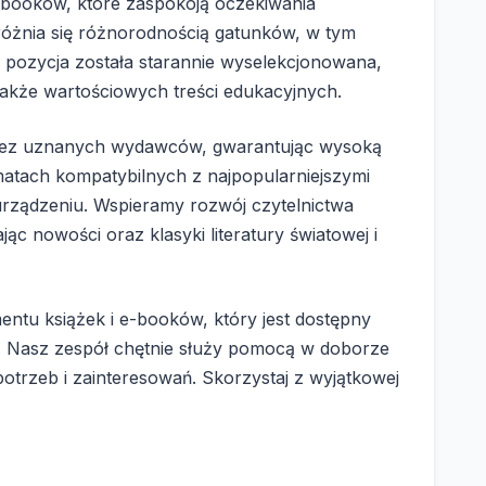
e-booków, które zaspokoją oczekiwania
różnia się różnorodnością gatunków, w tym
a pozycja została starannie wyselekcjonowana,
 także wartościowych treści edukacyjnych.
rzez uznanych wydawców, gwarantując wysoką
matach kompatybilnych z najpopularniejszymi
urządzeniu. Wspieramy rozwój czytelnictwa
ąc nowości oraz klasyki literatury światowej i
tu książek i e-booków, który jest dostępny
cji. Nasz zespół chętnie służy pomocą w doborze
trzeb i zainteresowań. Skorzystaj z wyjątkowej