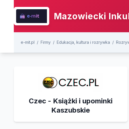
Mazowiecki Inku
e-mit.pl
/
Firmy
/
Edukacja, kultura i rozrywka
/
Rozryw
Czec - Książki i upominki
Kaszubskie