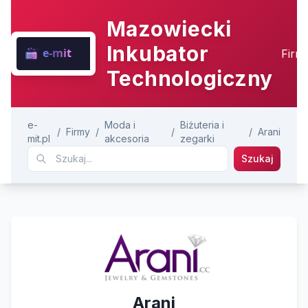
Mazowiecki
Inkubator
Firm
Technologiczny
e-
Moda i
Biżuteria i
/
Firmy
/
/
/
Arani
mit.pl
akcesoria
zegarki
Szukaj
Arani